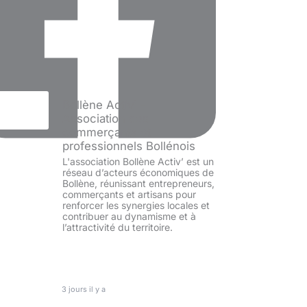
Bollène Activ' -
Association des
commerçants et
professionnels Bollénois
L'association Bollène Activ’ est un
réseau d’acteurs économiques de
Bollène, réunissant entrepreneurs,
commerçants et artisans pour
renforcer les synergies locales et
contribuer au dynamisme et à
l’attractivité du territoire.
Bollène Activ' - Association des
commerçants et professionnels
Bollénois
3 jours il y a