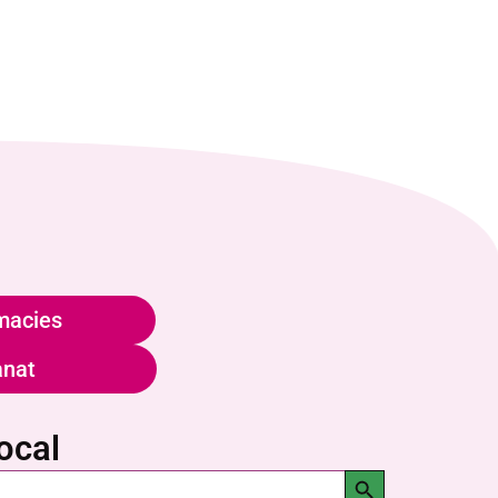
macies
anat
ocal
Search Button