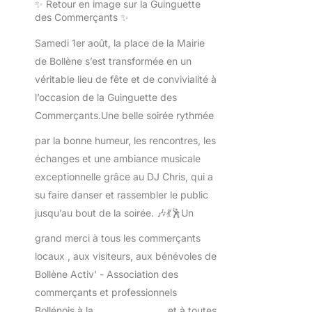
✨ Retour en image sur la Guinguette
des Commerçants ✨
Samedi 1er août, la place de la Mairie
de Bollène s’est transformée en un
véritable lieu de fête et de convivialité à
l’occasion de la Guinguette des
Commerçants.
Une belle soirée rythmée
par la bonne humeur, les rencontres, les
échanges et une ambiance musicale
exceptionnelle grâce au DJ Chris, qui a
su faire danser et rassembler le public
jusqu’au bout de la soirée. 🎶💃🕺
Un
grand merci à tous les commerçants
locaux , aux visiteurs, aux bénévoles de
Bollène Activ' - Association des
commerçants et professionnels
Bollénois à la
Ville de Bollène
et à toutes