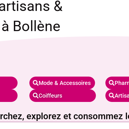
rtisans &
 à Bollène
Mode & Accessoires
Phar
Coiffeurs
Artis
rchez, explorez et consommez l