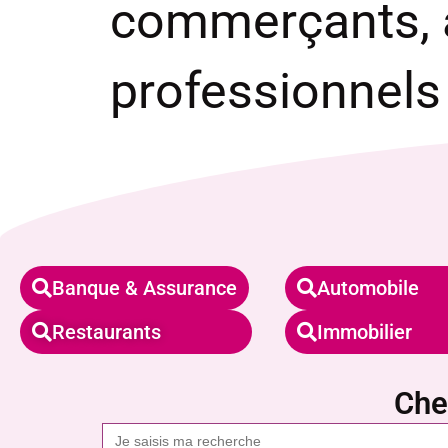
commerçants, a
professionnels
Banque & Assurance
Automobile
Restaurants
Immobilier
Che
Search
for: