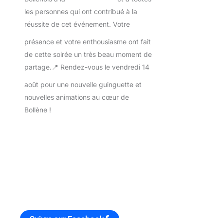
les personnes qui ont contribué à la
réussite de cet événement.
Votre
présence et votre enthousiasme ont fait
de cette soirée un très beau moment de
partage.
📍 Rendez-vous le vendredi 14
août pour une nouvelle guinguette et
nouvelles animations au cœur de
Bollène !
#Bollène
#GuinguetteDesCommerçants
#PlaceDeLaMairie
#DJChris
#Commerçants
#Convivialité
#Animations
#VieLocale