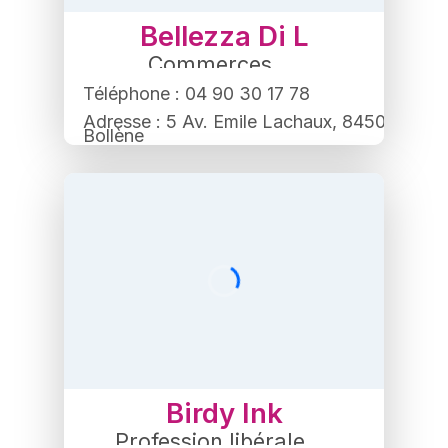
Bellezza Di L
Commerces
,
Institut de beauté
,
Coiffeur
,
Téléphone : 04 90 30 17 78
Bien-être
Adresse : 5 Av. Emile Lachaux, 84500
Bollène
Birdy Ink
Profession libérale
,