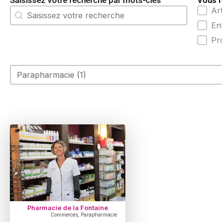
Saisissez votre recherche par mots-clés
Vous r
Recherche-2
Par c
Ar
Rechercher
En
Pr
Par étiquette
Sélectionnez le contenu
Pharmacie de la Fontaine
Commerces
,
Parapharmacie