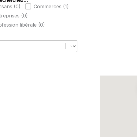
echerchez...
atégories
tisans
(0)
Commerces
(1)
treprises
(0)
ofession libérale
(0)
Map Bollène