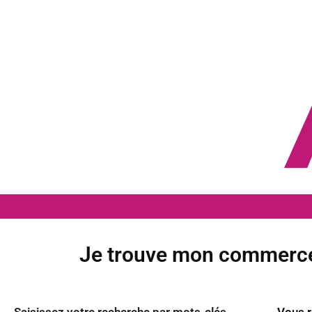
Aller
au
contenu
Je trouve mon commerce,