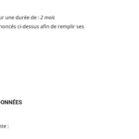
ur une durée de :
2 mois
noncés ci-dessus afin de remplir ses
 DONNÉES
nte :