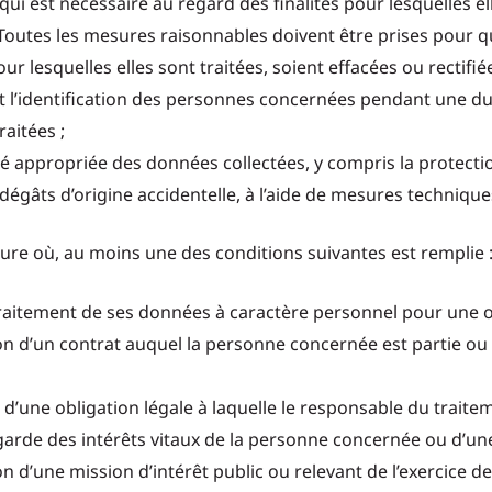
qui est nécessaire au regard des finalités pour lesquelles ell
r. Toutes les mesures raisonnables doivent être prises pour
ur lesquelles elles sont traitées, soient effacées ou rectifié
l’identification des personnes concernées pendant une dur
raitées ;
é appropriée des données collectées, y compris la protection
s dégâts d’origine accidentelle, à l’aide de mesures techniq
esure où, au moins une des conditions suivantes est remplie 
aitement de ses données à caractère personnel pour une ou 
ion d’un contrat auquel la personne concernée est partie ou
 d’une obligation légale à laquelle le responsable du traite
egarde des intérêts vitaux de la personne concernée ou d’u
n d’une mission d’intérêt public ou relevant de l’exercice de 