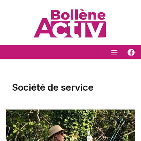
Aller
au
contenu
Société de service
Elo’rganise