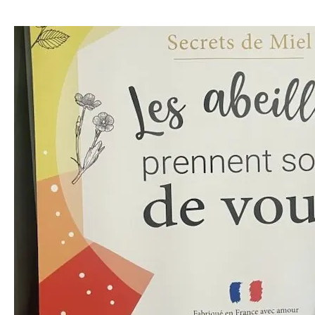
Secrets
de
Miel