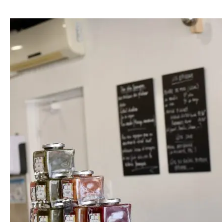
Cave
du
Fromager