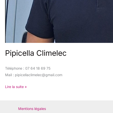
Pipicella Climelec
Téléphone : 07 64 18 69 75
Mail :
pipicellaclimelec@gmail.com
Lire la suite »
Mentions légales