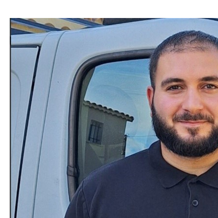
Pipicella
Climelec