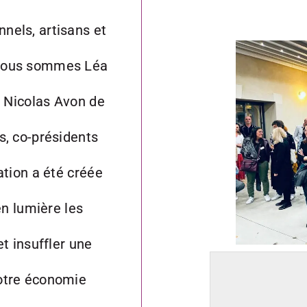
nels, artisans et
 nous sommes Léa
t Nicolas Avon de
s, co-présidents
ation a été créée
en lumière les
et insuffler une
otre économie