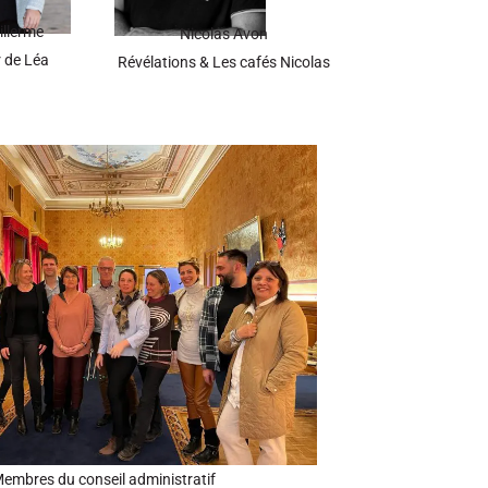
illerme
Nicolas Avon
r de Léa
Révélations & Les cafés Nicolas
embres du conseil administratif