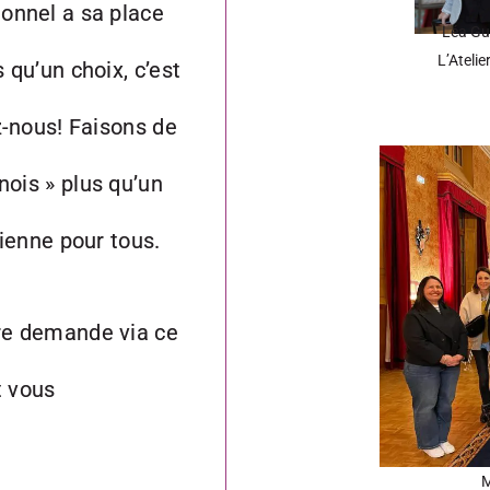
onnel a sa place
Léa Gu
L’Atelie
 qu’un choix, c’est
z-nous! Faisons de
ois » plus qu’un
dienne pour tous.
re demande via ce
t vous
M